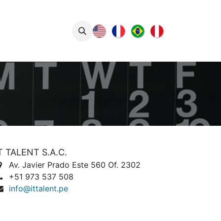
tacto
Artículos
T TALENT S.A.C.
Av. Javier Prado Este 560 Of. 2302
+51 973 537 508
info@ittalent.pe