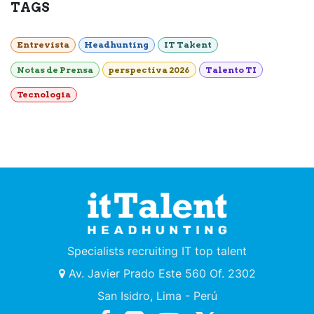
TAGS
Entrevista
Headhunting
IT Takent
Notas de Prensa
perspectiva 2026
Talento TI
Tecnología
Specialists recruiting IT top talent
Av. Javier Prado Este 560 Of. 2302
San Isidro, Lima - Perú