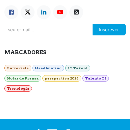
Inscrever
MARCADORES
Entrevista
Headhunting
IT Takent
Notas de Prensa
perspectiva 2026
Talento TI
Tecnología